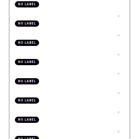
NO LABEL
.
04 AF Bilder einfügen
4
NO LABEL
.
05 AF Stockfootage
5
NO LABEL
.
06 AF Personen abheben
6
NO LABEL
.
07 AF Bild exportieren
7
NO LABEL
.
08 AF Bild spiegeln
8
NO LABEL
.
09 AF durchsichtige Bilder
9
NO LABEL
.
10 AF Bilder korrigieren
10
NO LABEL