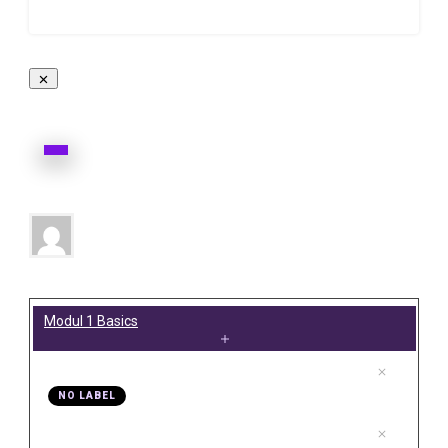
Videoschnitt-Basic
0%
Progress
Andreas Zink
Teacher:
Modul 1 Basics
.
Video 01 Was bekommst du hier
1
NO LABEL
.
Video 02 Warum Davinci Resolve
2