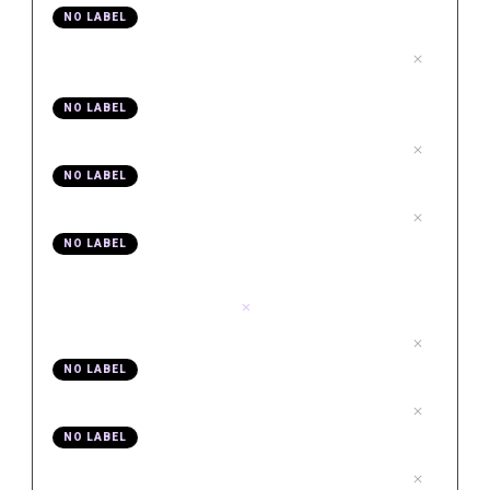
NO LABEL
.
Video 06 Kurzvideos aus Youtubevideos
6
schneiden
NO LABEL
.
Video 07 Support für eure Fragen
7
NO LABEL
.
Video 08 Was hast du hier gelernt
8
NO LABEL
Modul 4 Thumbnails mit Affinity Photo
.
01 AF Grundlagen
1
NO LABEL
.
02 AF Thumbnailtext
2
NO LABEL
.
03 AF Bilder aus Resolve exportieren
3