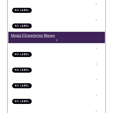
.
Video 07 Sicherung vor einer neuen Version
7
NO LABEL
.
Video 08 Was hast du hier gelernt
8
NO LABEL
Modul 3 Erweitertes Wissen
.
Video 01 Was bekommst du hier
1
NO LABEL
.
Video 02 PlugIns
2
NO LABEL
.
Video 03 Tonspur mit Video synchronisieren
3
NO LABEL
.
Video 04 Kundeninterview
4
NO LABEL
.
Video 05 Untertitel Youtube Video
5