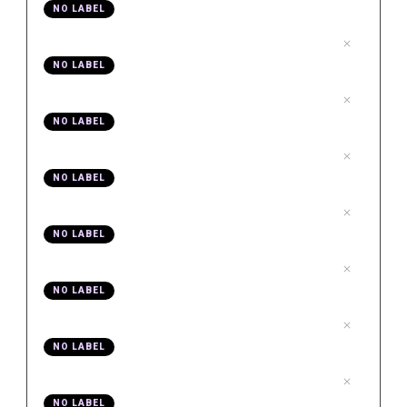
NO LABEL
.
Video 03 Läuft Resolve auf meinem PC
3
NO LABEL
.
Video 04 Welche Version brauchst du
4
NO LABEL
.
Video 05 Installation
5
NO LABEL
.
Video 06 Davinci Resolve Grundlagen
6
NO LABEL
.
Video 07 Sprache ändern
7
NO LABEL
.
Video 08 Videos schneiden
8
NO LABEL
.
Video 09 Texteinblendungen
9
NO LABEL