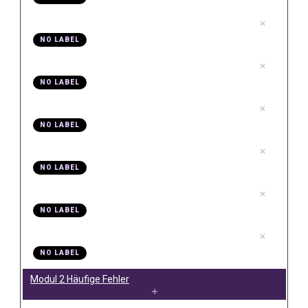
.
Video 10 Vorlage für Lower Thirds
10
NO LABEL
.
Video 11 Grafiken und B Roll einfügen
11
NO LABEL
.
Video 12 Tonbearbeitung Basic
12
NO LABEL
.
Video 13 Videoveredelung
13
NO LABEL
.
Video 14 fertige Videos exportieren
14
NO LABEL
.
Video 15 Was hast du hier gelernt
15
NO LABEL
Modul 2 Häufige Fehler