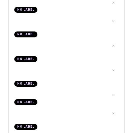
.
Video 01 Was bekommst du hier
1
NO LABEL
.
Video 02 Warum kann ich mein Video nicht in
2
Resolve importieren
NO LABEL
.
Video 03 Warum höre ich nur auf einer Seite
3
Ton
NO LABEL
.
Video 04 Warum ist in meinem Projekt das
4
Video nicht mehr verfügbar
NO LABEL
.
Video 05 Vor Datenverlust sichern
5
NO LABEL
.
Video 06 Wie kann ich schnell zwischen
6
Projekten wechseln
NO LABEL